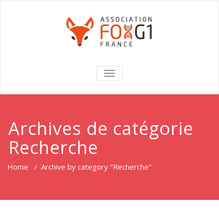
TOGGLE
NAVIGATION
Archives de catégorie
Recherche
Home
/
Archive by category "Recherche"