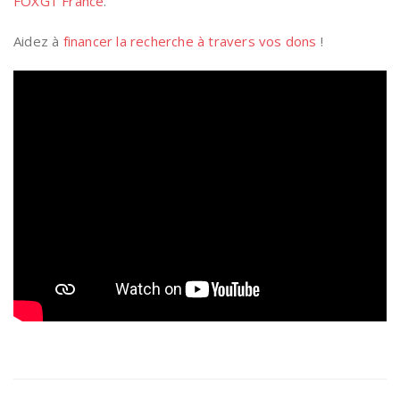
FOXG1 France
.
Aidez à
financer la recherche à travers vos dons
!