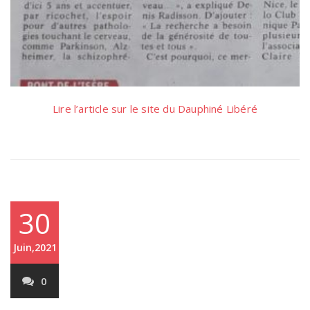
Lire l’article sur le site du Dauphiné Libéré
30
Juin,2021
0