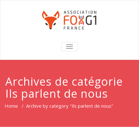
TOGGLE
NAVIGATION
Archives de catégorie
Ils parlent de nous
Home
/
Archive by category "Ils parlent de nous"