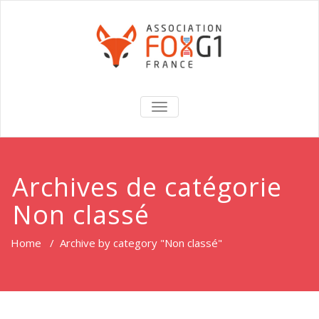
TOGGLE
NAVIGATION
Archives de catégorie
Non classé
Home
/
Archive by category "Non classé"