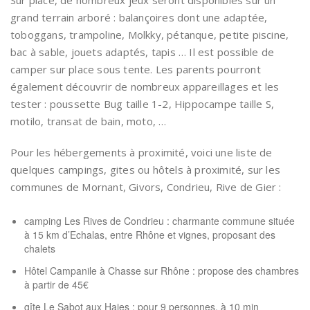
Sur place, de nombreux jeux seront disponibles sur un
grand terrain arboré : balançoires dont une adaptée,
toboggans, trampoline, Molkky, pétanque, petite piscine,
bac à sable, jouets adaptés, tapis … Il est possible de
camper sur place sous tente. Les parents pourront
également découvrir de nombreux appareillages et les
tester : poussette Bug taille 1-2, Hippocampe taille S,
motilo, transat de bain, moto, …
Pour les hébergements à proximité, voici une liste de
quelques campings, gites ou hôtels à proximité, sur les
communes de Mornant, Givors, Condrieu, Rive de Gier :
camping
Les Rives de Condrieu
: charmante commune située
à 15 km d’Echalas, entre Rhône et vignes, proposant des
chalets
Hôtel Campanile
à Chasse sur Rhône : propose des chambres
à partir de 45€
g
îte Le Sabot
aux Haies : pour 9 personnes, à 10 min