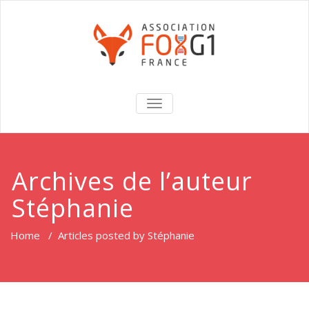
TOGGLE
NAVIGATION
Archives de l’auteur
Stéphanie
Home
/
Articles posted by Stéphanie