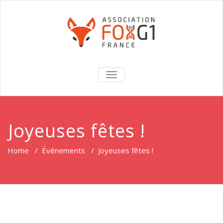
TOGGLE
NAVIGATION
Joyeuses fêtes !
Home
/
Événements
/
Joyeuses fêtes !